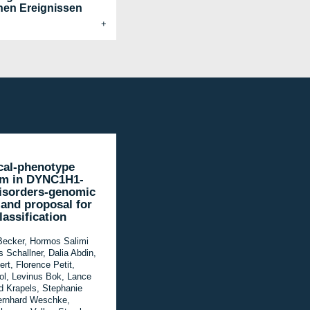
hen Ereignissen
ical-phenotype
um in DYNC1H1-
disorders-genomic
 and proposal for
lassification
Becker, Hormos Salimi
s Schallner, Dalia Abdin,
ert, Florence Petit,
l, Levinus Bok, Lance
d Krapels, Stephanie
ernhard Weschke,