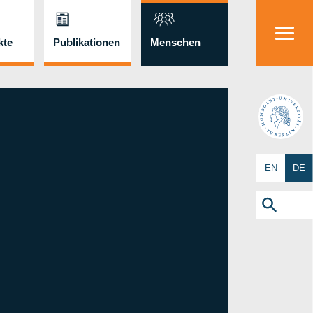
kte
Publikationen
Menschen
HU
EN
DE
Search
for:
Search Button