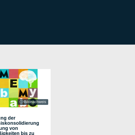
ⓘ Bildnachweis
ung der
iskonsolidierung
rung von
igkeiten bis zu