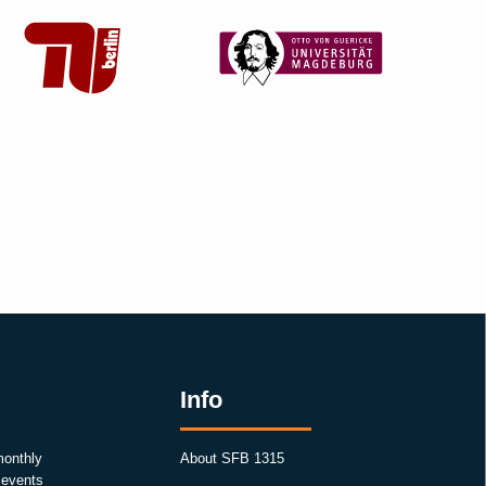
Info
monthly
About SFB 1315
, events