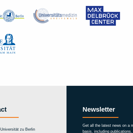
ct
Newsletter
Get all the latest news on a 
Universität zu Berlin
basis, including publications