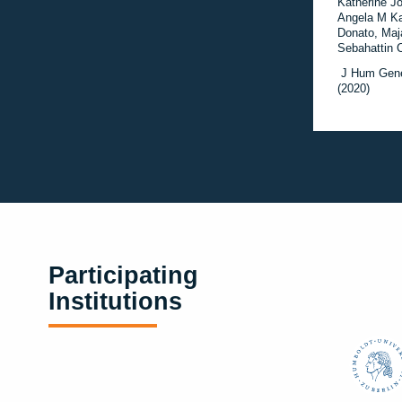
Katherine J
Angela M Kai
Donato, Maj
Sebahattin 
J Hum Genet
(2020)
Participating
Institutions