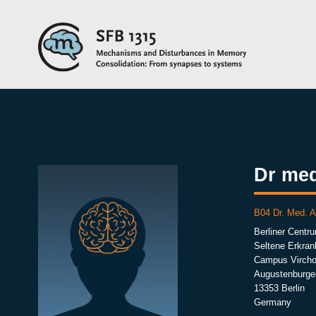
Dr me
B04 Dr. Med. 
Berliner Centr
Seltene Erkran
Campus Vircho
Augustenburger
13353 Berlin
Germany