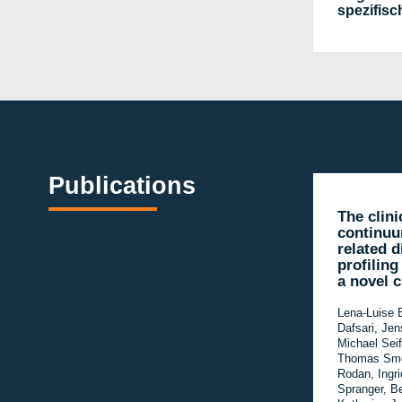
spezifisc
Publications
The clin
continu
related 
profiling
a novel c
Lena-Luise 
Dafsari, Jen
Michael Seif
Thomas Smo
Rodan, Ingri
Spranger, B