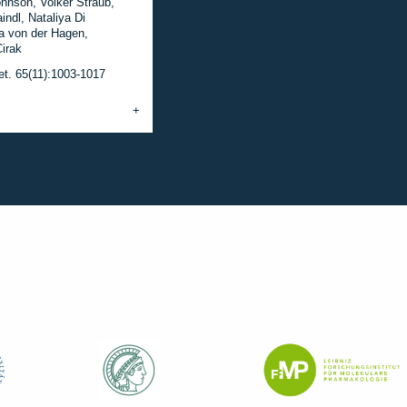
ohnson, Volker Straub,
ndl, Nataliya Di
a von der Hagen,
Cirak
. 65(11):1003-1017