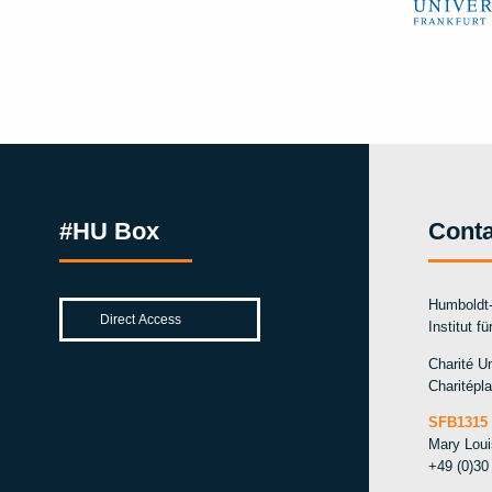
#HU Box
Conta
Humboldt-
Institut f
Charité Un
Charitépla
SFB1315 
Mary Lou
+49 (0)30