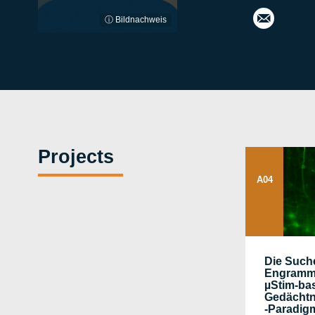
morit
ⓘ Bildnachweis
z.dru
eke
@go
ogle
mail.
com
Projects
A04
Die Such
Engramme
µStim-bas
Gedächtn
-Paradig