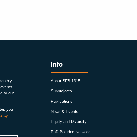
Info
monthly
About SFB 1315
, events
Subprojects
g to our
Publications
ter, you
News & Events
olicy.
Equity and Diversity
PhD-Postdoc Network