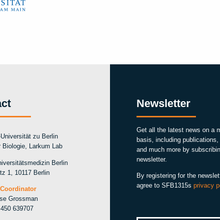
ct
Newsletter
Get all the latest news on a 
Universität zu Berlin
basis, including publications
ür Biologie, Larkum Lab
and much more by subscribin
newsletter.
iversitätsmedizin Berlin
tz 1, 10117 Berlin
By registering for the newslet
agree to SFB1315s
privacy p
Coordinator
ise Grossman
 450 639707