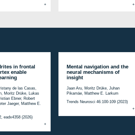
rites in frontal
Mental navigation and the
rtex enable
neural mechanisms of
learning
insight
istany de las Casas,
Jaan Aru, Moritz Drüke, Juhan
n, Moritz Drüke, Lukas
Pikamäe, Matthew E. Larkum
istian Ebner, Robert
Trends Neurosci 46:100-109 (2023)
eter Jaeger, Matthew E.
2, eadx4358 (2026)