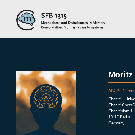
Moritz
A04 PhD (form.
Charité – Unive
Charité Cross
Charitéplatz 1
10117 Berlin
Germany