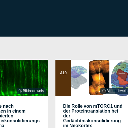
A10
ⓘ Bildnachweis
ⓘ Bildnachweis
e nach
Die Rolle von mTORC1 und
n in einem
der Proteintranslation bei
ierten
der
iskonsolidierungs
Gedächtniskonsolidierung
ma
im Neokortex