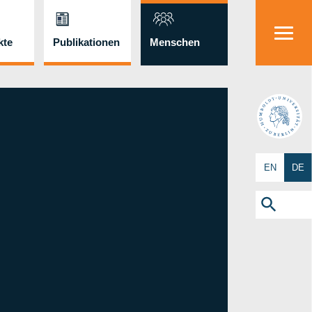
kte
Publikationen
Menschen
HU
EN
DE
Search
for:
Search Button