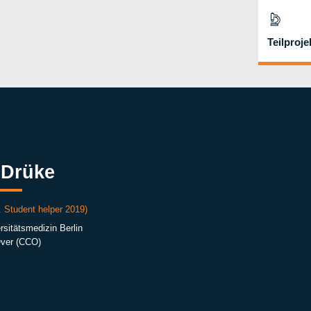
Teilproje
 Drüke
 Student helper 2019)
rsitätsmedizin Berlin
Over (CCO)