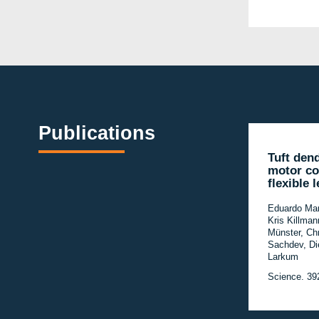
Publications
Tuft dend
motor co
flexible 
Eduardo Mar
Kris Killman
Münster, Chr
Sachdev, Di
Larkum
Science. 39