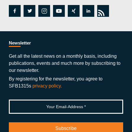
fa
tw
in
y
xi
lin
rs
c
itt
st
o
n
k
s
e
er
a
ut
g
e
b
gr
u
di
Newsletter
o
a
b
n
Get all the latest news on a monthly basis, including
publications, events and much more by subscribing to
o
m
e
our newsletter.
k
By registering for the newsletter, you agree to
SFB1315s
privacy policy.