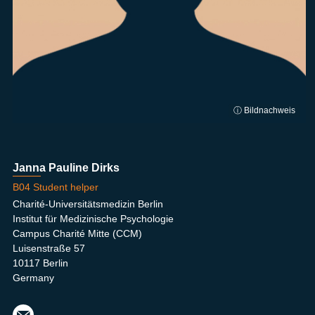
ⓘ Bildnachweis
Janna Pauline Dirks
B04 Student helper
Charité-Universitätsmedizin Berlin
Institut für Medizinische Psychologie
Campus Charité Mitte (CCM)
Luisenstraße 57
10117 Berlin
Germany
jann