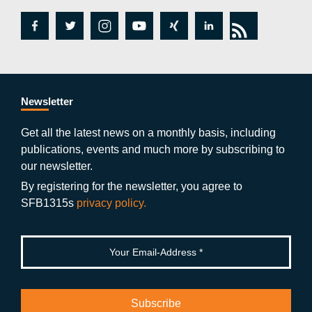
fa
tw
in
y
xi
lin
rs
c
itt
st
o
n
k
s
e
er
a
ut
g
e
b
gr
u
di
Newsletter
o
a
b
n
Get all the latest news on a monthly basis, including
publications, events and much more by subscribing to
o
m
e
our newsletter.
k
By registering for the newsletter, you agree to
SFB1315s
privacy policy.