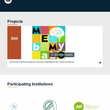
Projects
B04
ⓘ Bildnachweis
Entwicklung der Gedächtniskonsolidierung – Erinnerung von Regelmäßigkeiten bis zu spezifischen Ereignissen
Participating Institutions