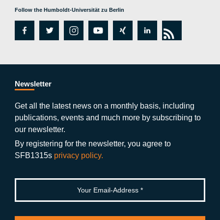
Follow the Humboldt-Universität zu Berlin
fa
tw
in
y
xi
lin
rs
c
itt
st
o
n
k
s
e
er
a
ut
g
e
b
gr
u
di
Newsletter
o
a
b
n
Get all the latest news on a monthly basis, including
publications, events and much more by subscribing to
o
m
e
our newsletter.
k
By registering for the newsletter, you agree to
SFB1315s
privacy policy.