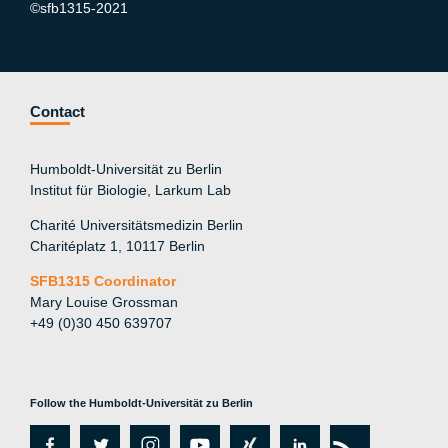
©sfb1315-2021
Contact
Humboldt-Universität zu Berlin
Institut für Biologie, Larkum Lab
Charité Universitätsmedizin Berlin
Charitéplatz 1, 10117 Berlin
SFB1315 Coordinator
Mary Louise Grossman
+49 (0)30 450 639707
Follow the Humboldt-Universität zu Berlin
fa
tw
in
y
xi
lin
rs