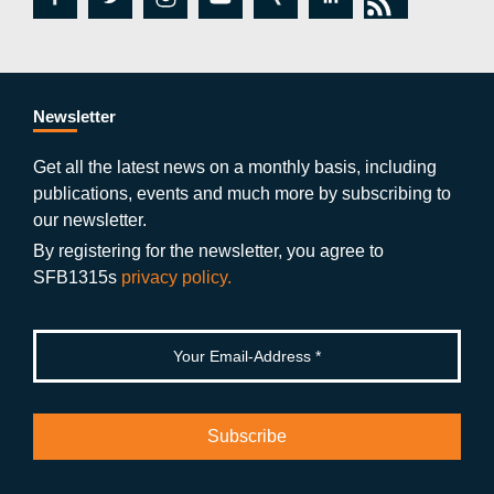
c
itt
st
o
n
k
s
e
er
a
ut
g
e
b
gr
u
di
Newsletter
o
a
b
n
Get all the latest news on a monthly basis, including
publications, events and much more by subscribing to
o
m
e
our newsletter.
k
By registering for the newsletter, you agree to
SFB1315s
privacy policy.