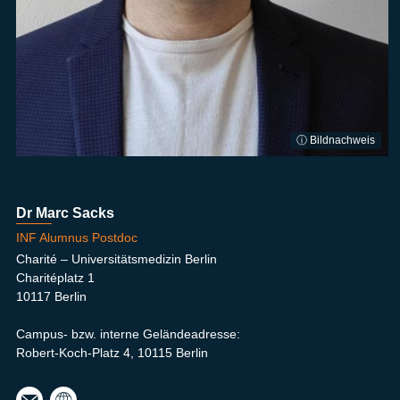
ⓘ Bildnachweis
Dr Marc Sacks
INF Alumnus Postdoc
Charité – Universitätsmedizin Berlin
Charitéplatz 1
10117 Berlin
Campus- bzw. interne Geländeadresse:
Robert-Koch-Platz 4, 10115 Berlin
mar