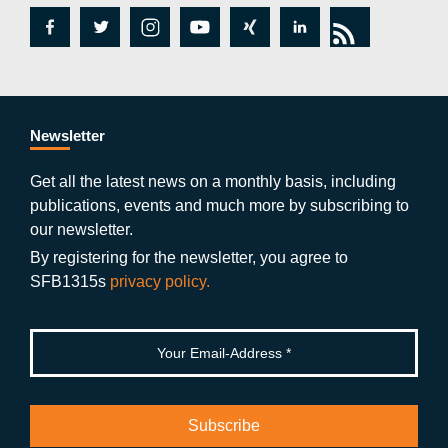
fa
tw
in
y
xi
lin
rs
c
itt
st
o
n
k
s
e
er
a
ut
g
e
b
gr
u
di
Newsletter
o
a
b
n
Get all the latest news on a monthly basis, including
publications, events and much more by subscribing to
o
m
e
our newsletter.
k
By registering for the newsletter, you agree to
SFB1315s
privacy policy.