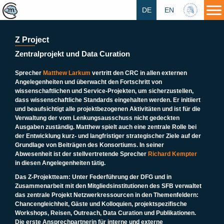
DE
EN
HU
Z Project
Zentralprojekt und Data Curation
Sprecher
Matthew Larkum
vertritt den CRC in allen externen
Angelegenheiten und überwacht den Fortschritt von
wissenschaftlichen und Service-Projekten, um sicherzustellen,
dass wissenschaftliche Standards eingehalten werden. Er initiiert
und beaufsichtigt alle projektbezogenen Aktivitäten und ist für die
Verwaltung der vom Lenkungsausschuss nicht gedeckten
Ausgaben zuständig. Matthew spielt auch eine zentrale Rolle bei
der Entwicklung kurz- und langfristiger strategischer Ziele auf der
Grundlage von Beiträgen des Konsortiums. In seiner
Abwesenheit ist der stellvertretende Sprecher
Richard Kempter
in diesen Angelegenheiten tätig.
Das Z-Projektteam
: Unter Federführung der DFG und in
Zusammenarbeit mit den Mitgliedsinstitutionen des SFB verwaltet
das zentrale Projekt Netzwerkressourcen in den Themenfeldern:
Chancengleichheit, Gäste und Kolloquien, projektspezifische
Workshops, Reisen, Outreach, Data Curation und Publikationen.
Die erste Ansprechpartnerin für interne und externe