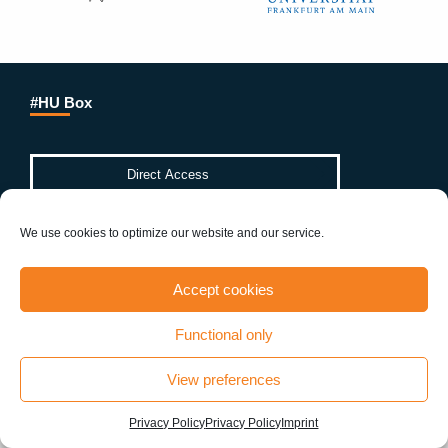
#HU Box
We use cookies to optimize our website and our service.
©sfb1315-2021
Accept cookies
Functional only
Contact
View preferences
Humboldt-Universität zu Berlin
Institut für Biologie, Larkum Lab
Privacy Policy
Privacy Policy
Imprint