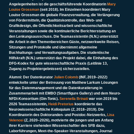
Angelegenheiten ist die geschäftsführende Koordinatorin
Mary
Louise Grossman
(seit 2018). Im Einzelnen koordiniert Mary
Louise Grossman die globale Finanzverwaltung, die Verlängerung
von Fördermitteln, die Qualitätskontrolle, das Web- und
Grafikdesign, die Öffentlichkeitsarbeit und wissenschaftliche
Veranstaltungen sowie die kontinuierliche Berichterstattung an
den Lenkungsausschuss. Die Teamassistentin (N.N.) unterstützt
die Arbeit in den Themenbereichen Gäste, netzwerkweite Reisen,
Sitzungen und Protokolle und übernimmt allgemeine
Buchhaltungs- und Verwaltungsaufgaben. Die studentische
Hilfskraft (N.N.) unterstützt das Projekt dabei, die Einhaltung des
DFG-Kodex für gute wissenschaftliche Praxis (Leitlinie 13,
Zugang zu Projektergebnissen) sicherzustellen.
Alumni
: Der Datenkurator
Julien Colomb
(INF, 2019–2022)
entwickelte unter der Betreuung von Matthew Larkum Lösungen
für das Datenmanagement und die Datenkuratierung in
Zusammenarbeit mit EMBO (Smartfigure Gallery) und dem Neuro-
NFDI-Konsortium (Gin-Tonic).
Serenella Brinati
war von 2019 bis
2026 Teamassistentin,
Heidi Pretorius
koordinierte das
Neurowissenschaftliche Kolloquium (Z, 2018–2019). Die
Koordinatorin des Doktoranden- und Postdoc-Netzwerks,
Lisa
Velenosi
(Z, 2020–2026), motivierte die jungen und am Anfang
ihrer Karriere stehenden Wissenschaftler des SFB dazu,
Laborführungen, Meet-the-Speaker-Veranstaltungen, Journal