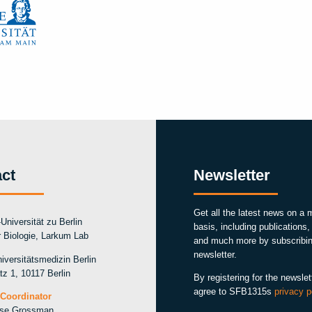
ct
Newsletter
Get all the latest news on a 
Universität zu Berlin
basis, including publications
ür Biologie, Larkum Lab
and much more by subscribin
newsletter.
iversitätsmedizin Berlin
tz 1, 10117 Berlin
By registering for the newslet
agree to SFB1315s
privacy p
Coordinator
ise Grossman