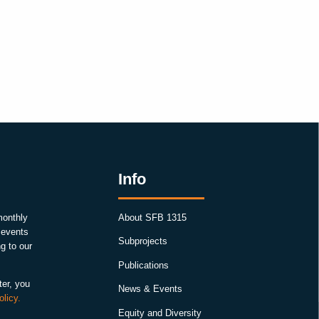
Info
monthly
About SFB 1315
, events
Subprojects
g to our
Publications
ter, you
News & Events
olicy.
Equity and Diversity