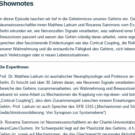
Shownotes
In dieser Episode tauchen wir tief in die Geheimnisse unseres Gehirns ein. 
Neurowissenschaftler:innen Matthew Larkum und Rosanna Sammons vom Exze
Berlin erkunden wir, wie Nervenzellen Signale verarbeiten, was während eine
Bewusstsein passiert und warum das Gehirn ständig daran arbeitet, seine eig
sprechen über faszinierende Entdeckungen wie das Cortical Coupling, die Roll
unserer Wahrnehmung und die erstaunliche Fähigkeit des Gehirns, sich leben
nach Verletzungen oder in neuen Lebenssituationen.
Die ExpertInnen
Prof. Dr. Matthew Larkum ist australischer Neurophysiologe und Professor an 
Berlin. Er forscht seit über 30 Jahren daran, wie Neuronen Signale verarbeite
Bereiche des Gehirns zusammenarbeiten, um Wahrnehmung und Bewusstsein
bekannt ist seine Arbeit zu Mechanismen der Kopplung von top-down- und bot
(„Cortical Coupling“), also dem Zusammenspiel zwischen inneren Erwartunge
Gehirn. Prof. Larkum ist auch Sprecher des SFB 1315 („Mechanismen und St
Gedächtniskonsolidierung: Von Synapsen zur Systemebene“).
Dr. Rosanna Sammons ist Neurowissenschaftlerin an der Charité-Universitätsm
NeuroCure-Clusters. Ihr Schwerpunkt liegt auf der Plastizität des Gehirns, d.
Gehirn ist. sowie auf Mechanismen, die das Gleichgewicht neuronaler Aktivität