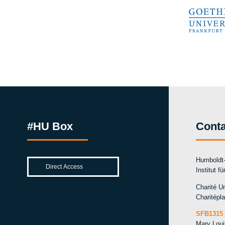
#HU Box
Conta
Humboldt-
Institut f
Charité Un
Charitépla
SFB1315 
Mary Lou