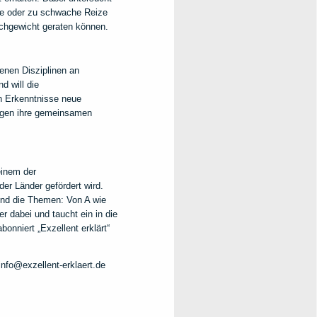
ke oder zu schwache Reize
ichgewicht geraten können.
enen Disziplinen an
d will die
 Erkenntnisse neue
ingen ihre gemeinsamen
einem der
r Länder gefördert wird.
sind die Themen: Von A wie
r dabei und taucht ein in die
nniert „Exzellent erklärt“
nfo@exzellent-erklaert.de