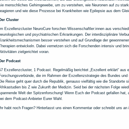
sie menschliches Gehirngewebe, um zu verstehen, wie Neuronen auf zu star
reagieren und wie diese Prozesse bei Krankheiten wie Epilepsie aus dem Gle
Der Cluster
Im Exzellenzcluster NeuroCure forschen Wissenschaftler:innen aus verschied
neurologischen und psychiatrischen Erkrankungen. Der interdisziplinäre Verbun
Krankheitsmechanismen besser verstehen und auf Grundlage der gewonnenen
Therapien entwickeln. Dabei vernetzen sich die Forschenden intensiv und br
Aktivitäten zielgerichtet voran.
Der Podcast
57 Exzellenzcluster, 1 Podcast. Regelmäßig berichtet „Exzellent erklärt“ aus 
Forschungsverbünde, die im Rahmen der Exzellenzstrategie des Bundes und de
Die Reise geht quer durch die Republik, genauso vielfältig wie die Standorte 
Afrikastudien bis Z wie Zukunft der Medizin. Seid bei der nächsten Folge wiede
spannende Welt der Spitzenforschung! Wenn Euch der Podcast gefallen hat, abo
bei dem Podcast-Anbieter Eurer Wahl.
Ihr habt noch Fragen? Hinterlasst uns einen Kommentar oder schreibt uns an i