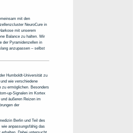
Gemeinsam mit den
llenzcluster NeuroCure in
r Narkose mit unserem
ene Balance zu halten. Wir
e der Pyramidenzellen in
slang anzupassen – selbst
der Humboldt-Universität zu
n und wie verschiedene
 zu ermöglichen. Besonders
tom-up-Signalen im Kortex
n und äußeren Reizen im
örungen der
edizin Berlin und Teil des
h. wie anpassungsfähig das
 erhalten. Dabei untersucht