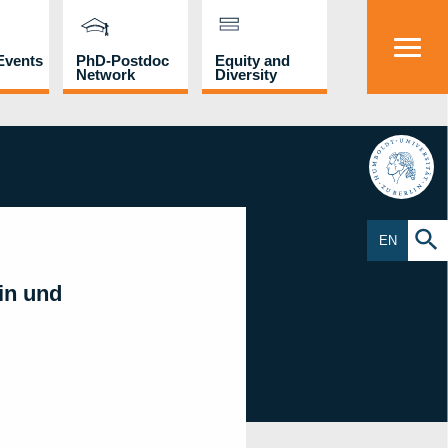
Events
PhD-Postdoc
Equity and
Network
Diversity
HU
EN
in und