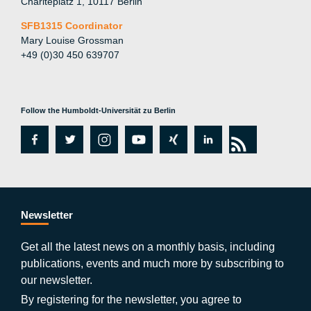
Charitéplatz 1, 10117 Berlin
SFB1315 Coordinator
Mary Louise Grossman
+49 (0)30 450 639707
Follow the Humboldt-Universität zu Berlin
fa
tw
in
y
xi
lin
rs
c
itt
st
o
n
k
s
e
er
a
ut
g
e
b
gr
u
di
Newsletter
o
a
b
n
Get all the latest news on a monthly basis, including
publications, events and much more by subscribing to
o
m
e
our newsletter.
k
By registering for the newsletter, you agree to