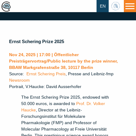
EN
HU
Ernst Schering Prize 2025
Nov 24, 2025 | 17:00 | Öffentlicher
Preisträgervortrag/Public lecture by the prize winner,
BBAW Markgrafenstraße 38, 10117 Berlin
Source:
Ernst Schering Preis
, Presse and Leibniz-fmp
Newsroom
Portrait, V.Haucke: David Ausserhofer
The Ernst Schering Prize 2025, endowed with
50.000 euros, is awarded to
Prof. Dr. Volker
Haucke
, Director at the Leibniz-
Forschungsinstitut für Molekulare
Pharmakologie (FMP) and Professor of
Molecular Pharmacology at Freie Universität
Berlin. This prestigious science award honors