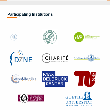
:
r
l
i
Participating Institutions