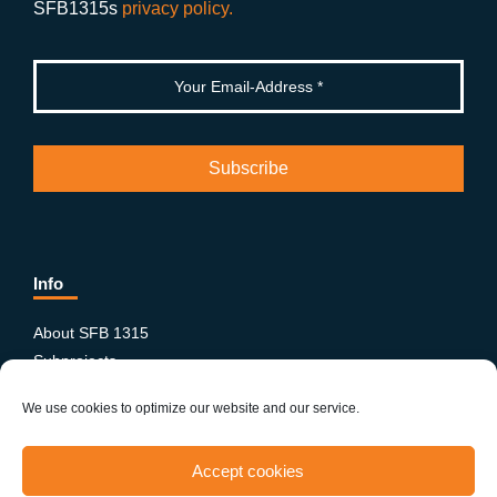
SFB1315s
privacy policy.
Info
About SFB 1315
Subprojects
Publications
We use cookies to optimize our website and our service.
News & Events
Equity and Diversity
Accept cookies
PhD-Postdoc Network