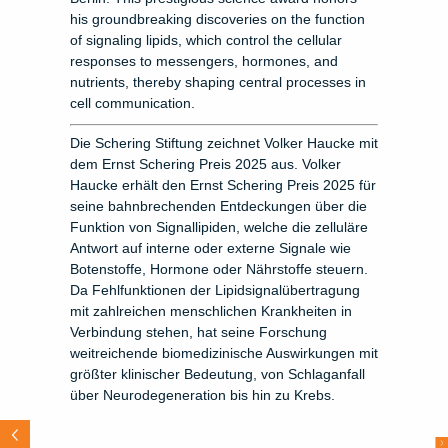
his groundbreaking discoveries on the function
of signaling lipids, which control the cellular
responses to messengers, hormones, and
nutrients, thereby shaping central processes in
cell communication.
Die Schering Stiftung zeichnet Volker Haucke mit
dem Ernst Schering Preis 2025 aus. Volker
Haucke erhält den Ernst Schering Preis 2025 für
seine bahnbrechenden Entdeckungen über die
Funktion von Signallipiden, welche die zelluläre
Antwort auf interne oder externe Signale wie
Botenstoffe, Hormone oder Nährstoffe steuern.
Da Fehlfunktionen der Lipidsignalübertragung
mit zahlreichen menschlichen Krankheiten in
Verbindung stehen, hat seine Forschung
weitreichende biomedizinische Auswirkungen mit
größter klinischer Bedeutung, von Schlaganfall
über Neurodegeneration bis hin zu Krebs.
F
O
R
5
8
b
s
o
v
a
c
u
n
o
N
e
x
t
m
6
u
s
i
f
c
t
i
7
e
l
a
o
o
a
n
E
I
NSTE
I
N
FOUNDAT
I
ON
–
“Resea
r
ch
Fund
i
ng
t
o
Tack
l
e
t
h
e
Cha
l
l
e
nges
o
f
Ou
r
T
i
me
:
Pr
e
v
i
ous
:
N
a
m
c